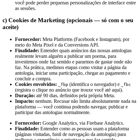
você pode perder pequenas personalizações de interface entre
as sessões.
c) Cookies de Marketing (opcionais — só com o seu
aceite)
Fornecedor:
Meta Platforms (Facebook e Instagram), por
meio do Meta Pixel e da Conversions API.
Finalidade:
Entender quais anúncios das nossas antologias
realmente levam alguém a publicar um poema, para
investirmos onde faz sentido e pararmos de gastar onde não
faz. Na prática, medimos etapas como visitar a página da
antologia, iniciar uma participação, chegar ao pagamento e
concluir a compra.
Cookies envolvidos:
(identifica o navegador) e
_fbp
_fbc
(registra o clique no anúncio que trouxe você até aqui).
Duração:
até 90 dias, definidos pela própria Meta.
Impacto:
nenhum. Recusar não limita absolutamente nada na
plataforma — você continua podendo navegar, publicar e
participar das antologias normalmente.
Fornecedor:
Google Analytics, via Firebase Analytics.
Finalidade:
Entender como as pessoas usam a plataforma
(páginas visitadas, funil de navegação da antologia) para
melhorar a experiência e priorizar o que faz sentido