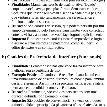
Fornecedor:
Firebase Authentication (um serviço do Google)
Finalidade:
Manter sua sessão de usuário ativa (logado)
enquanto você navega pela plataforma. Sem estes cookies,
você teria que inserir seu e-mail e senha a cada nova página
que visitasse. Eles são fundamentais para a segurança e
funcionalidade da sua conta.
Duração:
São cookies de sessão, que podem persistir por um
tempo determinado pelo Firebase para manter você conectado
entre as visitas, a menos que você faça logout explicitamente.
Impacto:
Bloquear esses cookies tornará impossível o login e
o acesso a áreas restritas da plataforma, como seu perfil, o
editor de textos e as configurações.
b) Cookies de Preferência de Interface (Funcionais)
Finalidade:
Lembrar escolhas que você faz na interface para
melhorar sua experiência de uso.
Exemplo Prático:
Quando você recolhe a barra lateral em
uma visualização de desktop, usamos um cookie para lembrar
dessa preferência. Assim, na sua próxima visita, a barra lateral
permanecerá recolhida, como você deixou.
Duração:
Geralmente, são cookies persistentes com uma
duração definida (por exemplo, 7 dias).
Impacto:
São cookies de conveniência. Se você os bloquear,
a funcionalidade principal da plataforma não será afetada, mas