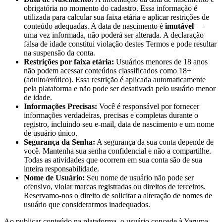
obrigatória no momento do cadastro. Essa informação é
utilizada para calcular sua faixa etária e aplicar restrições de
conteúdo adequadas. A data de nascimento é
imutável
—
uma vez informada, não poderá ser alterada. A declaração
falsa de idade constitui violação destes Termos e pode resultar
na suspensão da conta.
Restrições por faixa etária:
Usuários menores de 18 anos
não podem acessar conteúdos classificados como 18+
(adulto/erótico). Essa restrição é aplicada automaticamente
pela plataforma e não pode ser desativada pelo usuário menor
de idade.
Informações Precisas:
Você é responsável por fornecer
informações verdadeiras, precisas e completas durante o
registro, incluindo seu e-mail, data de nascimento e um nome
de usuário único.
Segurança da Senha:
A segurança da sua conta depende de
você. Mantenha sua senha confidencial e não a compartilhe.
Todas as atividades que ocorrem em sua conta são de sua
inteira responsabilidade.
Nome de Usuário:
Seu nome de usuário não pode ser
ofensivo, violar marcas registradas ou direitos de terceiros.
Reservamo-nos o direito de solicitar a alteração de nomes de
usuário que considerarmos inadequados.
Ao publicar conteúdo na plataforma, o usuário concede à Yaruma